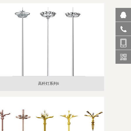
9966883
1862731
高杆灯系列6