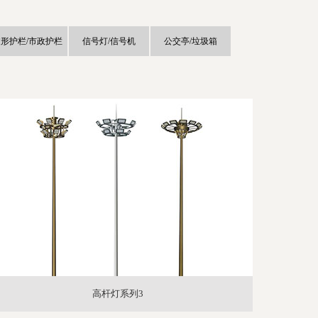
形护栏/市政护栏
信号灯/信号机
公交亭/垃圾箱
高杆灯系列3