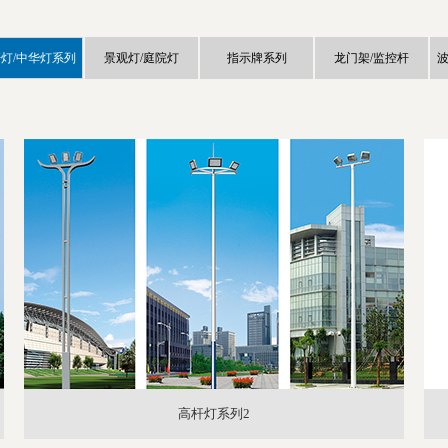
灯/中华灯系列
景观灯/庭院灯
指示牌系列
龙门架/监控杆
波
高杆灯系列2