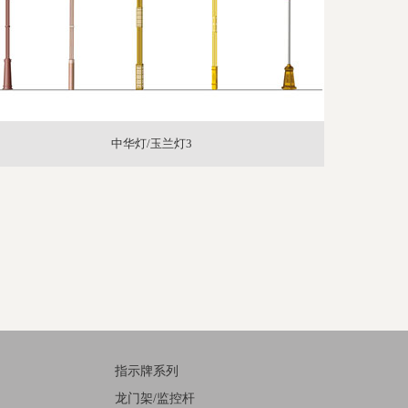
中华灯/玉兰灯3
指示牌系列
龙门架/监控杆